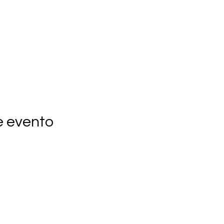
e evento
Puerta del Cielo | Houston