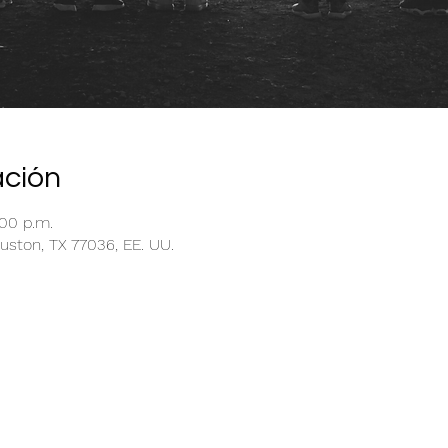
ación
:00 p.m.
uston, TX 77036, EE. UU.