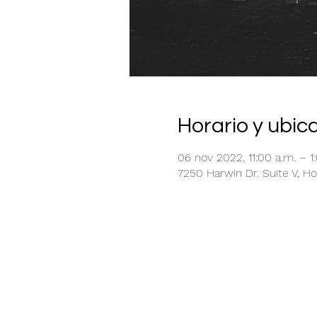
Horario y ubic
06 nov 2022, 11:00 a.m. – 1
7250 Harwin Dr. Suite V, Ho