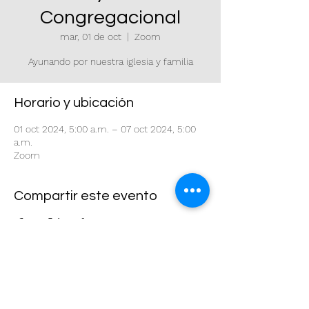
Congregacional
mar, 01 de oct
  |  
Zoom
Ayunando por nuestra iglesia y familia
Horario y ubicación
01 oct 2024, 5:00 a.m. – 07 oct 2024, 5:00
a.m.
Zoom
Compartir este evento
Puerta del Cielo | Houston