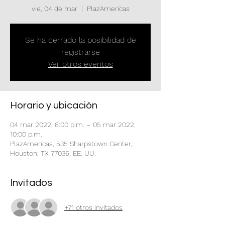
vie, 04 de mar
  |  
PlazAmericas
Se ha cerrado la posibilidad de
registrarse
Ver otros eventos
Horario y ubicación
04 mar 2022, 8:00 p.m. – 05 mar 2022,
10:00 p.m.
PlazAmericas, 535 Sharpstown Center,
Houston, TX 77036, EE. UU.
Invitados
+71 otros invitados