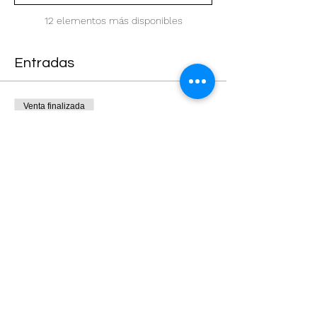
12 elementos más disponibles
Entradas
Venta finalizada
Tipo de entrada
Entrada General
Precio
$0.00
Compartir este evento