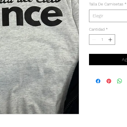
Talla De Camisetas
*
Elegir
Cantidad
*
Ag